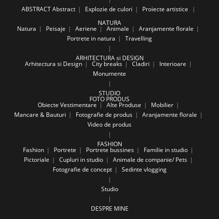
ABSTRACT
Abstract
Explozie de culori
Proiecte artistice
NATURA
Natura
Peisaje
Aeriene
Animale
Aranjamente florale
Portrete in natura
Travelling
ARHITECTURA si DESIGN
Arhitectura si Design
City breaks
Cladiri
Interioare
Monumente
STUDIO
FOTO PRODUS
Obiecte Vestimentare
Alte Produse
Mobilier
Mancare & Bauturi
Fotografie de produs
Aranjamente florale
Video de produs
FASHION
Fashion
Portrete
Portrete bussines
Familie in studio
Pictoriale
Cupluri in studio
Animale de companie/ Pets
Fotografie de concept
Sedinte vlogging
Studio
DESPRE MINE