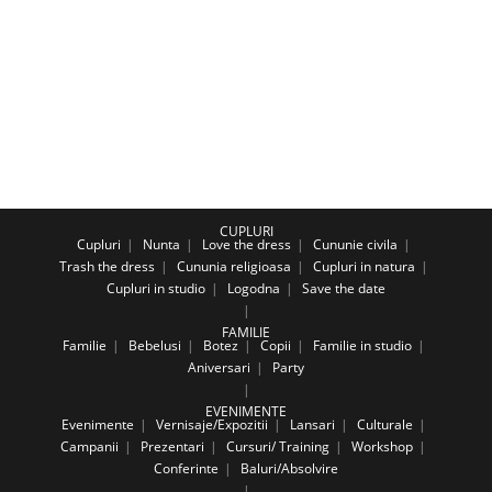
CUPLURI
Cupluri
Nunta
Love the dress
Cununie civila
Trash the dress
Cununia religioasa
Cupluri in natura
Cupluri in studio
Logodna
Save the date
FAMILIE
Familie
Bebelusi
Botez
Copii
Familie in studio
Aniversari
Party
EVENIMENTE
Evenimente
Vernisaje/Expozitii
Lansari
Culturale
Campanii
Prezentari
Cursuri/ Training
Workshop
Conferinte
Baluri/Absolvire