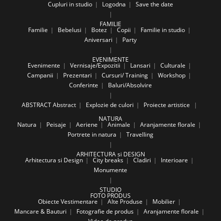
Cupluri in studio
Logodna
Save the date
FAMILIE
Familie
Bebelusi
Botez
Copii
Familie in studio
Aniversari
Party
EVENIMENTE
Evenimente
Vernisaje/Expozitii
Lansari
Culturale
Campanii
Prezentari
Cursuri/ Training
Workshop
Conferinte
Baluri/Absolvire
ABSTRACT
Abstract
Explozie de culori
Proiecte artistice
NATURA
Natura
Peisaje
Aeriene
Animale
Aranjamente florale
Portrete in natura
Travelling
ARHITECTURA si DESIGN
Arhitectura si Design
City breaks
Cladiri
Interioare
Monumente
STUDIO
FOTO PRODUS
Obiecte Vestimentare
Alte Produse
Mobilier
Mancare & Bauturi
Fotografie de produs
Aranjamente florale