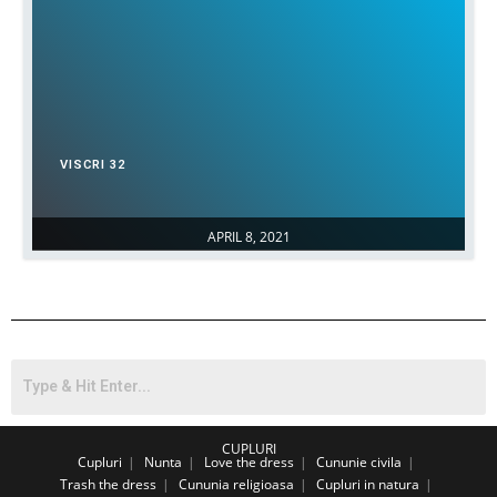
VISCRI 32
APRIL 8, 2021
CUPLURI
Cupluri
Nunta
Love the dress
Cununie civila
Trash the dress
Cununia religioasa
Cupluri in natura