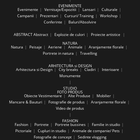
EVENIMENTE
Evenimente
Vernisaje/Expozitii
Lansari
Culturale
Campanii
Prezentari
Cursuri/ Training
Workshop
Conferinte
Baluri/Absolvire
ABSTRACT
Abstract
Explozie de culori
Proiecte artistice
NATURA
Natura
Peisaje
Aeriene
Animale
Aranjamente florale
Portrete in natura
Travelling
ARHITECTURA si DESIGN
Arhitectura si Design
City breaks
Cladiri
Interioare
Monumente
STUDIO
FOTO PRODUS
Obiecte Vestimentare
Alte Produse
Mobilier
Mancare & Bauturi
Fotografie de produs
Aranjamente florale
Video de produs
FASHION
Fashion
Portrete
Portrete bussines
Familie in studio
Pictoriale
Cupluri in studio
Animale de companie/ Pets
Fotografie de concept
Sedinte vlogging