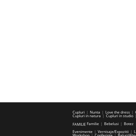
Cupluri
Nunta
Love the dress
Cupluri in natura
Cupluri in studio
Familie
Bebelusi
Botez
FAMILIE
Evenimente
Vernisaje/Expozitii
L
Workshop
Conferinte
Baluri/Abs