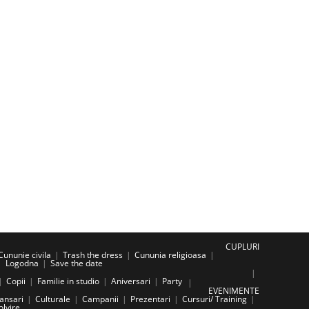
CUPLURI
Cununie civila
Trash the dress
Cununia religioasa
Logodna
Save the date
Copii
Familie in studio
Aniversari
Party
EVENIMENTE
ansari
Culturale
Campanii
Prezentari
Cursuri/ Training
olvire