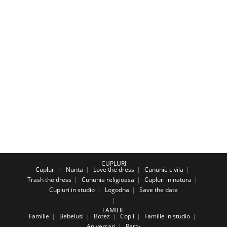
CUPLURI
Cupluri
Nunta
Love the dress
Cununie civila
Trash the dress
Cununia religioasa
Cupluri in natura
Cupluri in studio
Logodna
Save the date
FAMILIE
Familie
Bebelusi
Botez
Copii
Familie in studio
Aniversari
Party