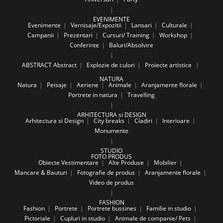
EVENIMENTE
Evenimente
Vernisaje/Expozitii
Lansari
Culturale
Campanii
Prezentari
Cursuri/ Training
Workshop
Conferinte
Baluri/Absolvire
ABSTRACT
Abstract
Explozie de culori
Proiecte artistice
NATURA
Natura
Peisaje
Aeriene
Animale
Aranjamente florale
Portrete in natura
Travelling
ARHITECTURA si DESIGN
Arhitectura si Design
City breaks
Cladiri
Interioare
Monumente
STUDIO
FOTO PRODUS
Obiecte Vestimentare
Alte Produse
Mobilier
Mancare & Bauturi
Fotografie de produs
Aranjamente florale
Video de produs
FASHION
Fashion
Portrete
Portrete bussines
Familie in studio
Pictoriale
Cupluri in studio
Animale de companie/ Pets