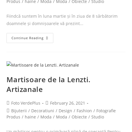
Produs
/
haine
/
Moda
/
Moda
/
Obiecte
/
Studio
Fiindcă suntem în luna martie și în ziua de 8 sărbătorim
doamnele și domnișoarele vă prezint...
Continue Reading
Martisoare de la Lenzti.
Artizanale
Foto VerdePlus
February 26, 2021
Bijuterii
/
Decoratiuni
/
Design
/
Fashion
/
Fotografie
Produs
/
haine
/
Moda
/
Moda
/
Obiecte
/
Studio
Un mărțișor pentru o primăvară plină de speranță Pentru