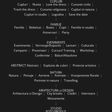
CUPLURI
Cupluri
Nunta
Love the dress
Cununie civila
Trash the dress
Cununia religioasa
Cupluri in natura
Cupluri in studio
Logodna
Save the date
FAMILIE
Familie
Bebelusi
Botez
Copii
Familie in studio
Aniversari
Party
EVENIMENTE
Evenimente
Vernisaje/Expozitii
Lansari
Culturale
Campanii
Prezentari
Cursuri/ Training
Workshop
Conferinte
Baluri/Absolvire
ABSTRACT
Abstract
Explozie de culori
Proiecte artistice
NATURA
Natura
Peisaje
Aeriene
Animale
Aranjamente florale
Portrete in natura
Travelling
ARHITECTURA si DESIGN
Arhitectura si Design
City breaks
Cladiri
Interioare
Monumente
STUDIO
FOTO PRODUS